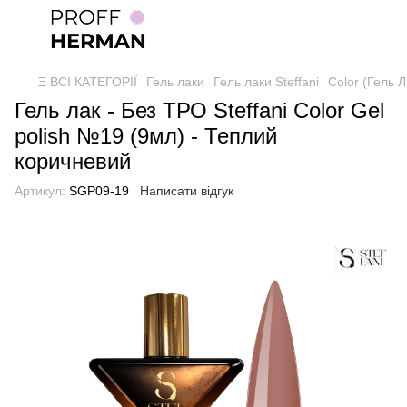
Ξ ВСІ КАТЕГОРІЇ
Гель лаки
Гель лаки Steffani
Color (Гель Л
Гель лак - Без ТРО Steffani Color Gel
polish №19 (9мл) - Теплий
коричневий
Артикул:
SGP09-19
Написати відгук