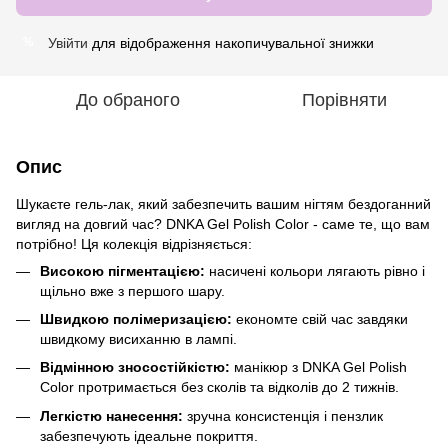
Увійти
для відображення накопичувальної знижки
%
До обраного
Порівняти
Опис
Шукаєте гель-лак, який забезпечить вашим нігтям бездоганний
вигляд на довгий час? DNKA Gel Polish Color - саме те, що вам
потрібно! Ця колекція відрізняється:
Високою пігментацією:
насичені кольори лягають рівно і
щільно вже з першого шару.
Швидкою полімеризацією:
економте свій час завдяки
швидкому висиханню в лампі.
Відмінною зносостійкістю:
манікюр з DNKA Gel Polish
Color протримається без сколів та відколів до 2 тижнів.
Легкістю нанесення:
зручна консистенція і пензлик
забезпечують ідеальне покриття.