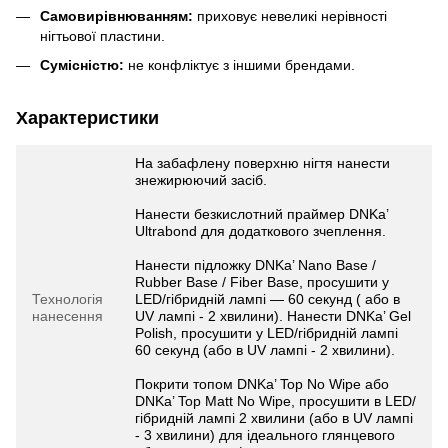
Самовирівнюванням:
приховує невеликі нерівності
нігтьової пластини.
Сумісністю:
не конфліктує з іншими брендами.
Характеристики
На забафлену поверхню нігтя нанести
знежирюючий засіб.
Нанести безкислотний праймер DNKa’
Ultrabond для додаткового зчеплення.
Нанести підложку DNKa’ Nano Base /
Rubber Base / Fiber Base, просушити у
Технологія
LED/гібридній лампі — 60 секунд ( або в
нанесення
UV лампі - 2 хвилини). Нанести DNKa’ Gel
Polish, просушити у LED/гібридній лампі
60 секунд (або в UV лампі - 2 хвилини).
Покрити топом DNKa’ Top No Wipe або
DNKa’ Top Matt No Wipe, просушити в LED/
гібридній лампі 2 хвилини (або в UV лампі
- 3 хвилини) для ідеального глянцевого