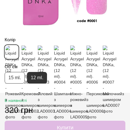
Колір
Об`єм
15 ml.
12 ml.
В наявності
320 грн
Купити