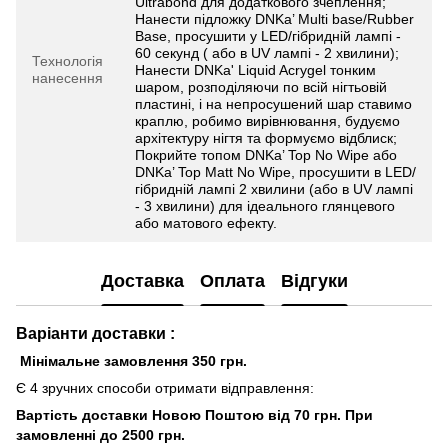
Ultrabond для додаткового зчеплення;
Нанести підложку DNKa’ Multi base/Rubber
Base, просушити у LED/гібридній лампі -
60 секунд ( або в UV лампі - 2 хвилини);
Технологія
Нанести DNKa' Liquid Acrygel тонким
нанесення
шаром, розподіляючи по всій нігтьовій
пластині, і на непросушений шар ставимо
краплю, робимо вирівнювання, будуємо
архітектуру нігтя та формуємо відблиск;
Покрийте топом DNKa’ Top No Wipe або
DNKa’ Top Matt No Wipe, просушити в LED/
гібридній лампі 2 хвилини (або в UV лампі
- 3 хвилини) для ідеального глянцевого
або матового ефекту.
Доставка
Оплата
Відгуки
Варіанти доставки :
Мінімальне замовлення 350 грн.
Є 4 зручних способи отримати відправлення:
Вартість доставки Новою Поштою від 70 грн. При
замовленні до 2500 грн.