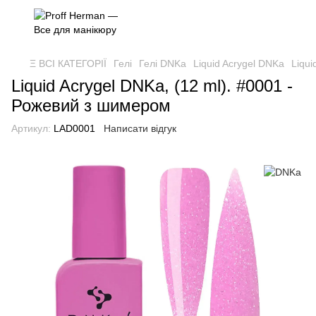
Ξ ВСІ КАТЕГОРІЇ
Гелі
Гелі DNKa
Liquid Acrygel DNKa
Liqu
Liquid Acrygel DNKa, (12 ml). #0001 -
Рожевий з шимером
Артикул:
LAD0001
Написати відгук