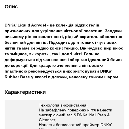
Опис
DNKa' Liquid Acrygel - це колекція рідких гелів,
призначених для укріплення нігтьової пластини. Завдяки
низькому рівню кислотності, рідкий акригель абсолютно
безпечний для нігтів. Підходить для тонких і чутливих
нігтів та має середню консистенцію. Він чудово вирівнює
та зміцнює, як короткі, так і довгі нігті. Гель не
деформується під час носіння і зберігає ідеальний блиск
до корекції. Для кращого зчеплення з нігтьовою
пластиною рекомендується використовувати DNKa’
Rubber Base у якості підложки, нанесену тонким шаром.
Характеристики
Технологія використання:
На забафлену поверхню нігтя нанести
знежирюючий засіб DNKa’ Nail Prep &
Cleanser;
Нанести безкислотний праймер DNKa’