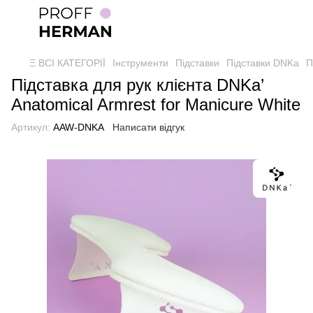
Ξ ВСІ КАТЕГОРІЇ
Інструменти
Підставки
Підставки DNKa
П
Підставка для рук клієнта DNKa’
Anatomical Armrest for Manicure White
Артикул:
AAW-DNKA
Написати відгук