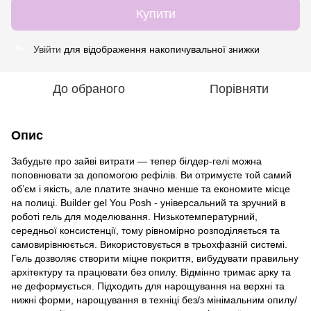
Купити
Увійти
для відображення накопичувальної знижки
%
До обраного
Порівняти
Опис
Забудьте про зайві витрати — тепер білдер-гелі можна
поповнювати за допомогою рефілів. Ви отримуєте той самий
об’єм і якість, але платите значно менше та економите місце
на полиці. Builder gel You Posh - універсальний та зручний в
роботі гель для моделювання. Низькотемпературний,
середньої консистенції, тому рівномірно розподіляється та
самовирівнюється. Використовується в трьохфазній системі.
Гель дозволяє створити міцне покриття, вибудувати правильну
архітектуру та працювати без опилу. Відмінно тримає арку та
не деформується. Підходить для нарощування на верхні та
нижні форми, нарощування в техніці без/з мінімальним опилу/