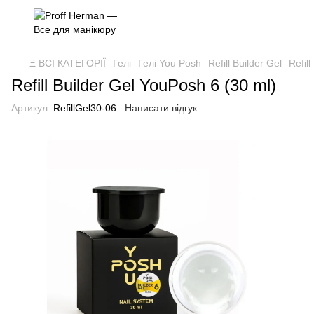
Ξ ВСІ КАТЕГОРІЇ
Гелі
Гелі You Posh
Refill Builder Gel
Refil
Refill Builder Gel YouPosh 6 (30 ml)
Артикул:
RefillGel30-06
Написати відгук