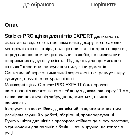
До обраного
Порівняти
Опис
Staleks PRO щітки для нігтів EXPERT
делікатно та
ефективно видаляють пил, шматочки декору, гель-лакових
матеріалів з нігтів, шкіри, пальців при знятті старого покриття,
перед нанесенням зміцнювальних засобів, не викликаючи
неприємних відчуттів у клієнта. Підходять для промивання
нігтьової пластини, змахування пилу з інструментів.
Синтетичний ворс оптимальної жорсткості: не травмує шкіру,
кутикули, штучні та натуральні нігті.
Манікюрні щітки Сталекс PRO EXPERT багаторазові:
виготовлені з високоякісного нейлону з довжиною ворсу 11 мм,
легко очищаються від забруднень, миються, швидко
висихають.
Інструмент зносостійкий, довговічний, завдяки компактним
розмірам зручний у роботі, зберіганні, транспортуванні.
Ручка у щітки для нігтів з прозорого стійкого до зносу пластику,
з тримачами для пальців з боків — вона зручна, не ковзає в
руці.