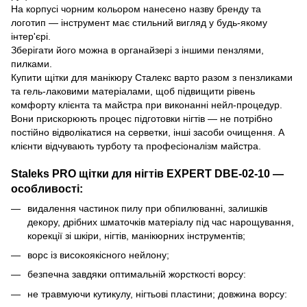
На корпусі чорним кольором нанесено назву бренду та
логотип — інструмент має стильний вигляд у будь-якому
інтер'єрі.
Зберігати його можна в органайзері з іншими пензлями,
пилками.
Купити щітки для манікюру Сталекс варто разом з пензликами
та гель-лаковими матеріалами, щоб підвищити рівень
комфорту клієнта та майстра при виконанні нейл-процедур.
Вони прискорюють процес підготовки нігтів — не потрібно
постійно відволікатися на серветки, інші засоби очищення. А
клієнти відчувають турботу та професіоналізм майстра.
Staleks PRO щітки для нігтів EXPERT DBE-02-10 —
особливості:
видалення частинок пилу при обпилюванні, залишків
декору, дрібних шматочків матеріалу під час нарощування,
корекції зі шкіри, нігтів, манікюрних інструментів;
ворс із високоякісного нейлону;
безпечна завдяки оптимальній жорсткості ворсу:
не травмуючи кутикулу, нігтьові пластини; довжина ворсу: