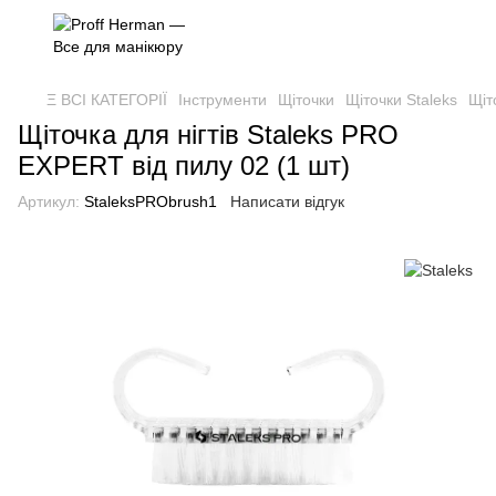
Ξ ВСІ КАТЕГОРІЇ
Інструменти
Щіточки
Щіточки Staleks
Щіт
Щіточка для нігтів Staleks PRO
EXPERT від пилу 02 (1 шт)
Артикул:
StaleksPRObrush1
Написати відгук