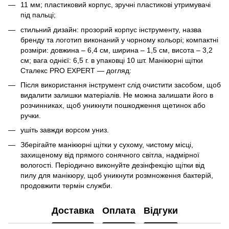
11 мм; пластиковий корпус, зручні пластикові утримувачі
під пальці;
стильний дизайн: прозорий корпус інструменту, назва
бренду та логотип виконаний у чорному кольорі; компактні
розміри: довжина – 6,4 см, ширина – 1,5 см, висота – 3,2
см; вага однієї: 6,5 г. в упаковці 10 шт. Манікюрні щітки
Сталекс PRO EXPERT — догляд:
Після використання інструмент слід очистити засобом, щоб
видалити залишки матеріалів. Не можна залишати його в
розчинниках, щоб уникнути пошкодження щетинок або
ручки.
ушіть завжди ворсом униз.
Зберігайте манікюрні щітки у сухому, чистому місці,
захищеному від прямого сонячного світла, надмірної
вологості. Періодично виконуйте дезінфекцію щітки від
пилу для манікюру, щоб уникнути розмноження бактерій,
продовжити термін служби.
Доставка
Оплата
Відгуки