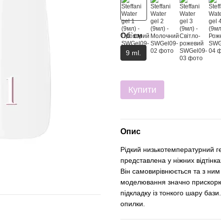
Об`єм
9 ml.
Купити
Опис
Рідкий низькотемпературний ге
представлена у ніжних відтінка
Він самовирівнюється та з ним
моделювання значно прискорюєт
підкладку із тонкого шару бази
опилки.