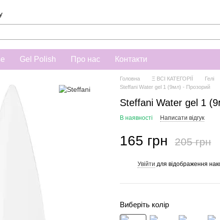
у
se
Gel Polish
Про нас
Контакти
Головна
Ξ ВСІ КАТЕГОРІЇ
Гелі
Steffani Water gel 1 (9мл) - Прозорий
Steffani Water gel 1 (
В наявності
Написати відгук
165 грн
205 грн
Увійти
для відображення нак
%
Виберіть колір