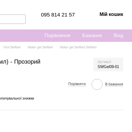
095 814 21 57
Мій кошик
Порівняння
Бажання
Вхід
Гелі Steffani
Water gel Steffani
Water gel Steffani Steffani
9мл) - Прозорий
Артикул
SWGel09-01
Порівняти
В бажання
опичувальної знижки