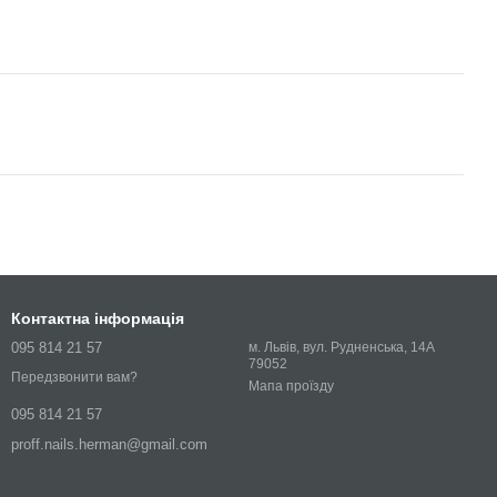
Контактна інформація
095 814 21 57
м. Львів, вул. Рудненська, 14А
79052
Передзвонити вам?
Мапа проїзду
095 814 21 57
proff.nails.herman@gmail.com