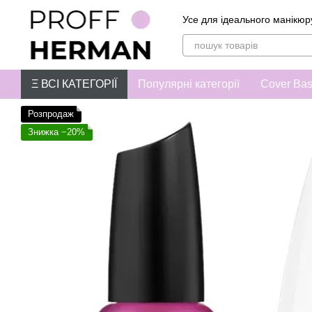
Перейти до основного контенту
Усе для ідеального манікюр
Ξ ВСІ КАТЕГОРІЇ
Популярні категорії
Cover Ba
Розпродаж
Знижка −20%