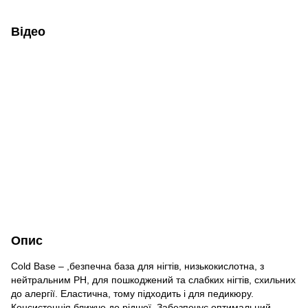
Відео
Опис
Cold Base – ,безпечна база для нігтів, низькокислотна, з
нейтральним PH, для пошкоджений та слабких нігтів, схильних
до алергії. Еластична, тому підходить і для педикюру.
Консистенція ближче до рідшої. Забезпечує оптимальний