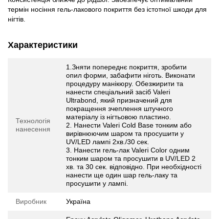
термін носіння гель-лакового покриття без істотної шкоди для
нігтів.
Характеристики
1.Зняти попереднє покриття, зробити
опил форми, забафити ніготь. Виконати
процедуру манікюру. Обезжирити та
нанести спеціальний засіб Valeri
Ultrabond, який призначений для
покращення зчеплення штучного
матеріалу із нігтьовою пластино.
Технологія
2. Нанести Valeri Cold Base тонким або
нанесення
вирівнюючим шаром та просушити у
UV/LED лампі 2хв./30 сек.
3. Нанести гель-лак Valeri Color одним
тонким шаром та просушити в UV/LED 2
хв. та 30 сек. відповідно. При необхідності
нанести ще один шар гель-лаку та
просушити у лампі.
Виробник
Україна