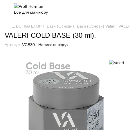
Ξ ВСІ КАТЕГОРІЇ
Бази (Основи)
Бази (Основи) Valeri
VALER
VALERI COLD BASE (30 ml).
Артикул:
VCB30
Написати відгук